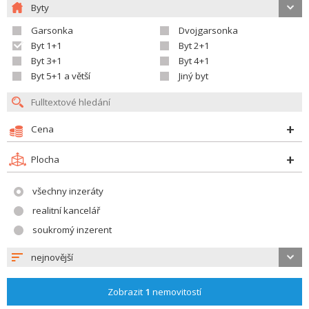
Byty
Garsonka
Dvojgarsonka
Byt 1+1
Byt 2+1
Byt 3+1
Byt 4+1
Byt 5+1 a větší
Jiný byt
Cena
Plocha
všechny inzeráty
realitní kancelář
soukromý inzerent
nejnovější
Zobrazit
1
nemovitostí