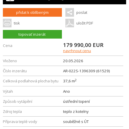
přidat k oblíbeným
poslat
tisk
uložit PDF
topovať inzerát
179 990,00
EUR
Cena
navrhnout cenu
Vloženo
20.05.2026
Číslo inzerátu
AR-022S-1396309 (61529)
2
Celková podlahová plocha bytu
37,6 m
Výtah
Ano
Způsob vytápění
ústřední topení
Zdroj tepla
teplo z kotelny
Příprava teplé vody
souběžné s ÚT