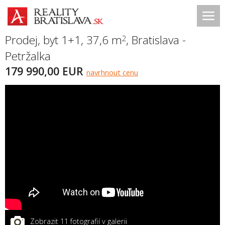
Prodej, byt 1+1, 37,6 m
,
Bratislava -
2
Petržalka
179 990,00 EUR
navrhnout cenu
Zobrazit 11 fotografií v galerii