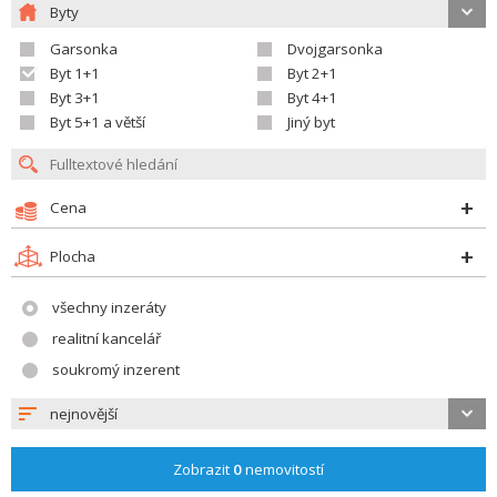
Byty
Garsonka
Dvojgarsonka
Byt 1+1
Byt 2+1
Byt 3+1
Byt 4+1
Byt 5+1 a větší
Jiný byt
Cena
Plocha
všechny inzeráty
realitní kancelář
soukromý inzerent
nejnovější
Zobrazit
0
nemovitostí