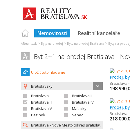
Nemovitosti
Realitní kanceláře
>
>
>
AReality.sk
Byty na prodej
Byty na prodej Bratislava
Byty na prodej 
Byt 2+1 na prodej Bratislava - N
Uložiť toto hladanie
Prodej, by
Bratislava 
Bratislavský
198 990,
Bratislava I
Bratislava II
Bratislava III
Bratislava IV
Prodej, by
Bratislava V
Malacky
Bratislava 
Pezinok
Senec
218 000,