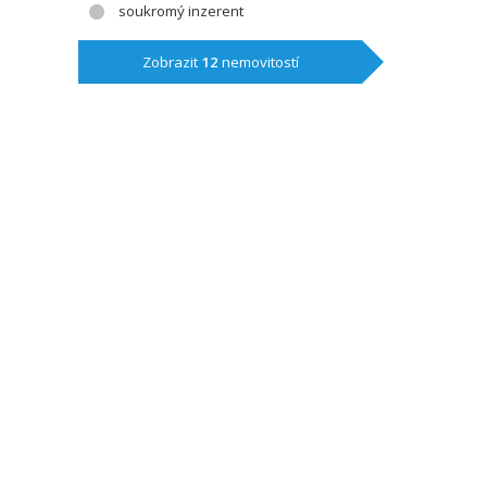
soukromý inzerent
Zobrazit
12
nemovitostí