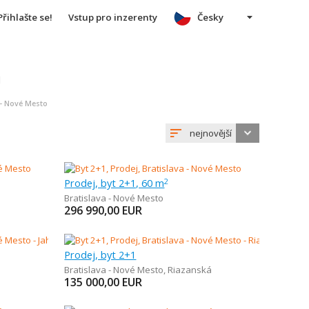
Přihlašte se!
Vstup pro inzerenty
Česky
u
 - Nové Mesto
nejnovější
Prodej, byt 2+1, 60 m
2
Bratislava - Nové Mesto
296 990,00
EUR
Prodej, byt 2+1
Bratislava - Nové Mesto
,
Riazanská
135 000,00
EUR