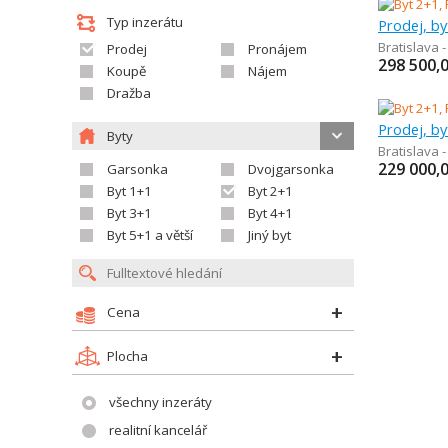
Typ inzerátu
Prodej, by
Bratislava 
Prodej
Pronájem
298 500,
Koupě
Nájem
Dražba
Prodej, by
Byty
Bratislava 
229 000,
Garsonka
Dvojgarsonka
Byt 1+1
Byt 2+1
Byt 3+1
Byt 4+1
Byt 5+1 a větší
Jiný byt
Cena
Plocha
všechny inzeráty
realitní kancelář