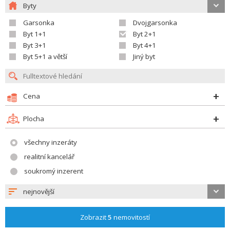
Byty
Garsonka
Dvojgarsonka
Byt 1+1
Byt 2+1
Byt 3+1
Byt 4+1
Byt 5+1 a větší
Jiný byt
Cena
Plocha
všechny inzeráty
realitní kancelář
soukromý inzerent
nejnovější
Zobrazit
5
nemovitostí