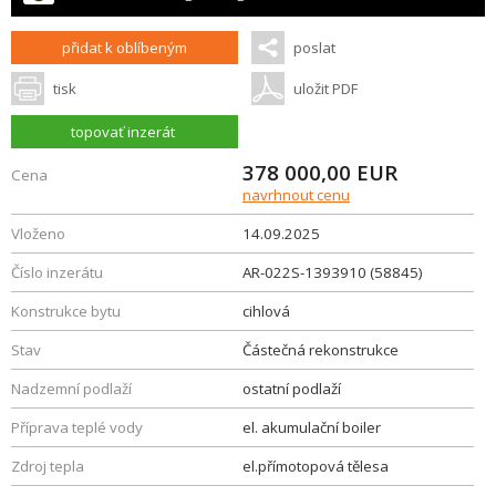
přidat k oblíbeným
poslat
tisk
uložit PDF
topovať inzerát
378 000,00
EUR
Cena
navrhnout cenu
Vloženo
14.09.2025
Číslo inzerátu
AR-022S-1393910 (58845)
Konstrukce bytu
cihlová
Stav
Částečná rekonstrukce
Nadzemní podlaží
ostatní podlaží
Příprava teplé vody
el. akumulační boiler
Zdroj tepla
el.přímotopová tělesa