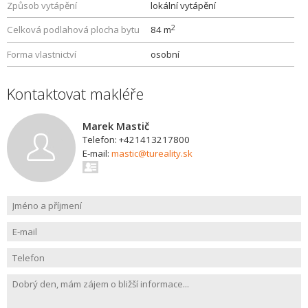
Způsob vytápění
lokální vytápění
2
Celková podlahová plocha bytu
84 m
Forma vlastnictví
osobní
Kontaktovat makléře
Marek Mastič
Telefon: +421413217800
E-mail:
mastic@tureality.sk