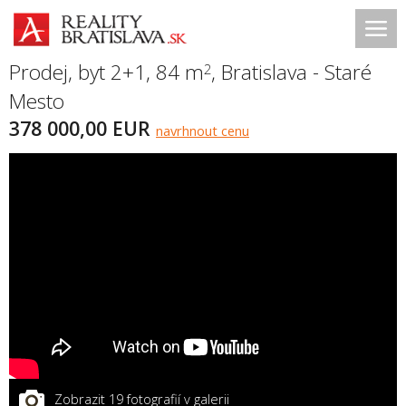
Prodej, byt 2+1, 84 m
,
Bratislava - Staré
2
Mesto
378 000,00 EUR
navrhnout cenu
Zobrazit 19 fotografií v galerii