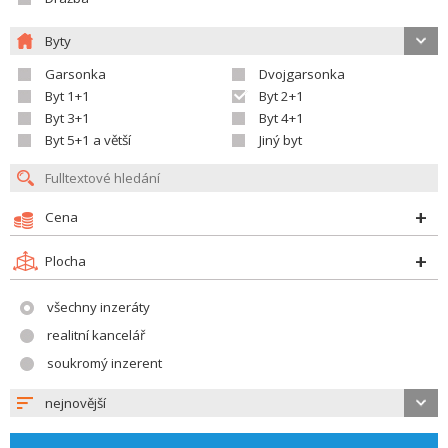
Byty
Garsonka
Dvojgarsonka
Byt 1+1
Byt 2+1
Byt 3+1
Byt 4+1
Byt 5+1 a větší
Jiný byt
Cena
Plocha
všechny inzeráty
realitní kancelář
soukromý inzerent
nejnovější