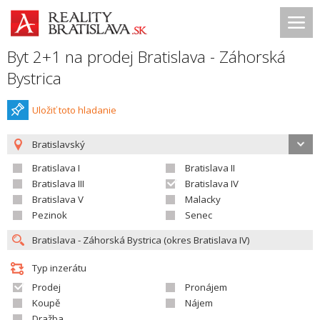
Byt 2+1 na prodej Bratislava - Záhorská
Bystrica
Uložiť toto hladanie
Bratislavský
Bratislava I
Bratislava II
Bratislava III
Bratislava IV
Bratislava V
Malacky
Pezinok
Senec
Typ inzerátu
Prodej
Pronájem
Koupě
Nájem
Dražba