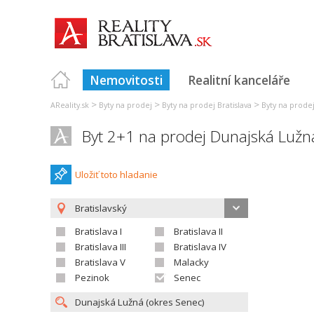
Nemovitosti
Realitní kanceláře
>
>
>
AReality.sk
Byty na prodej
Byty na prodej Bratislava
Byty na prode
Byt 2+1 na prodej Dunajská Lužn
Uložiť toto hladanie
Bratislavský
Bratislava I
Bratislava II
Bratislava III
Bratislava IV
Bratislava V
Malacky
Pezinok
Senec