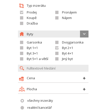
Typ inzerátu
Prodej
Pronájem
Koupě
Nájem
Dražba
Byty
Garsonka
Dvojgarsonka
Byt 1+1
Byt 2+1
Byt 3+1
Byt 4+1
Byt 5+1 a větší
Jiný byt
Cena
Plocha
všechny inzeráty
realitní kancelář