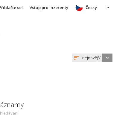
Přihlašte se!
Vstup pro inzerenty
Česky
u
nejnovější
 záznamy
yhledávání