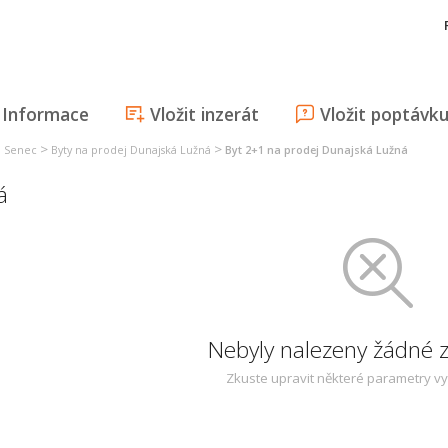
Informace
Vložit inzerát
Vložit poptávk
>
>
j Senec
Byty na prodej Dunajská Lužná
Byt 2+1 na prodej Dunajská Lužná
á
Nebyly nalezeny žádné
Zkuste upravit některé parametry v