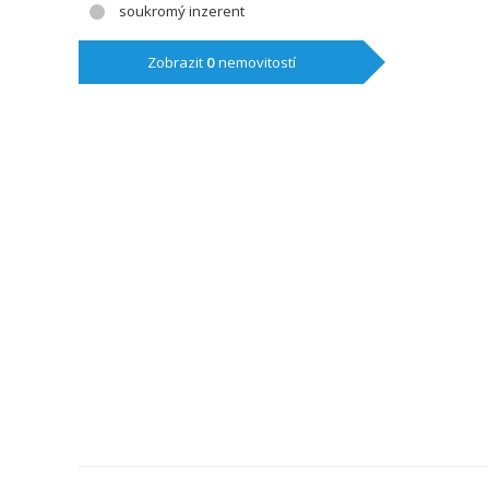
soukromý inzerent
Zobrazit
0
nemovitostí