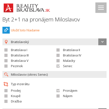
Byt 2+1 na pronájem Miloslavov
Uložiť toto hladanie
Bratislavský
Bratislava I
Bratislava II
Bratislava III
Bratislava IV
Bratislava V
Malacky
Pezinok
Senec
Typ inzerátu
Prodej
Pronájem
Koupě
Nájem
Dražba