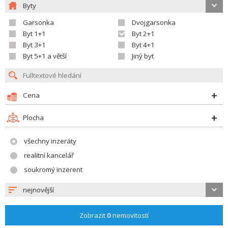
Byty
Garsonka
Dvojgarsonka
Byt 1+1
Byt 2+1
Byt 3+1
Byt 4+1
Byt 5+1 a větší
Jiný byt
Cena
Plocha
všechny inzeráty
realitní kancelář
soukromý inzerent
nejnovější
Zobrazit
0
nemovitostí