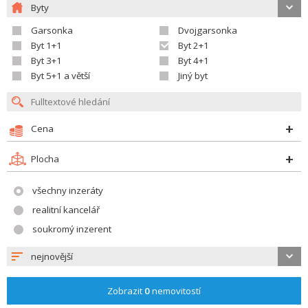
Byty
Garsonka
Dvojgarsonka
Byt 1+1
Byt 2+1
Byt 3+1
Byt 4+1
Byt 5+1 a větší
Jiný byt
Cena
Plocha
všechny inzeráty
realitní kancelář
soukromý inzerent
nejnovější
Zobrazit
0
nemovitostí