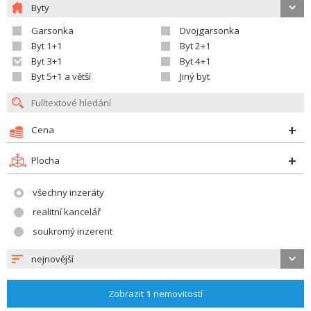
Byty
Garsonka
Dvojgarsonka
Byt 1+1
Byt 2+1
Byt 3+1
Byt 4+1
Byt 5+1 a větší
Jiný byt
Cena
Plocha
všechny inzeráty
realitní kancelář
soukromý inzerent
nejnovější
Zobrazit
1
nemovitostí