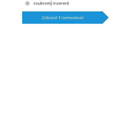
soukromý inzerent
Zobrazit
1
nemovitostí