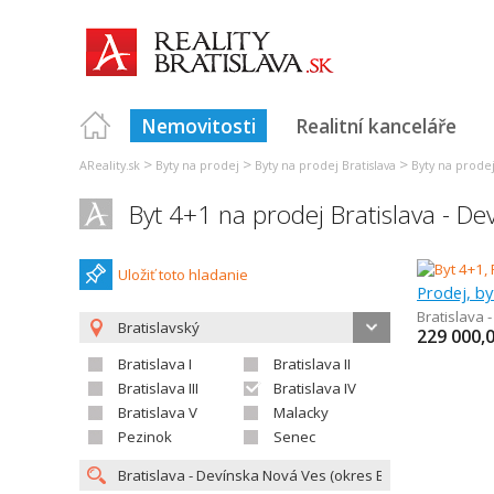
Nemovitosti
Realitní kanceláře
>
>
>
AReality.sk
Byty na prodej
Byty na prodej Bratislava
Byty na prodej 
Byt 4+1 na prodej Bratislava - D
Uložiť toto hladanie
Prodej, by
Bratislava 
Bratislavský
229 000,
Bratislava I
Bratislava II
Bratislava III
Bratislava IV
Bratislava V
Malacky
Pezinok
Senec