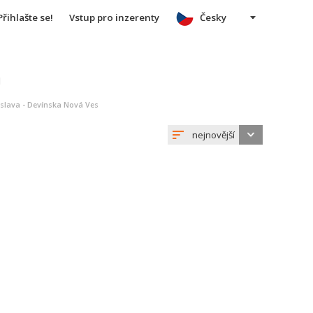
Přihlašte se!
Vstup pro inzerenty
Česky
u
islava - Devínska Nová Ves
nejnovější