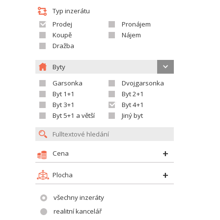
Typ inzerátu
Prodej
Pronájem
Koupě
Nájem
Dražba
Byty
Garsonka
Dvojgarsonka
Byt 1+1
Byt 2+1
Byt 3+1
Byt 4+1
Byt 5+1 a větší
Jiný byt
Cena
Plocha
všechny inzeráty
realitní kancelář