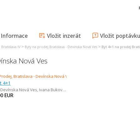
Informace
Vložit inzerát
Vložit poptávk
>
>
Bratislava IV
Byty na prodej Bratislava - Devínska Nová Ves
Byt 4+1 na prodej Brat
evínska Nová Ves
t 4+1
- Devínska Nová Ves
,
Ivana Bukovčana
00
EUR