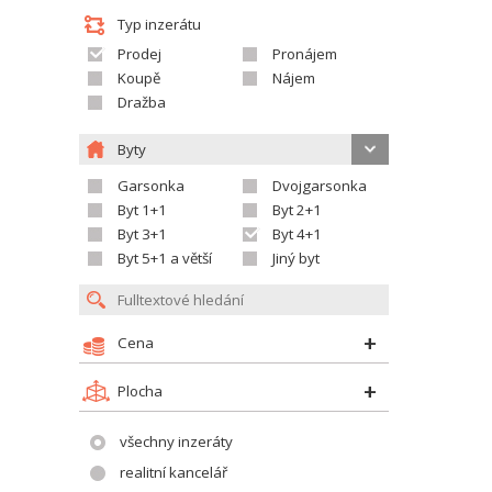
Typ inzerátu
Prodej
Pronájem
Koupě
Nájem
Dražba
Byty
Garsonka
Dvojgarsonka
Byt 1+1
Byt 2+1
Byt 3+1
Byt 4+1
Byt 5+1 a větší
Jiný byt
Cena
Plocha
všechny inzeráty
realitní kancelář