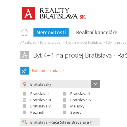
Nemovitosti
Realitní kanceláře
>
>
>
AReality.sk
Byty na prodej
Byty na prodej Bratislava
Byty na prodej 
Byt 4+1 na prodej Bratislava - Ra
Uložiť toto hladanie
Bratislavský
Bratislava I
Bratislava II
Bratislava III
Bratislava IV
Bratislava V
Malacky
Pezinok
Senec