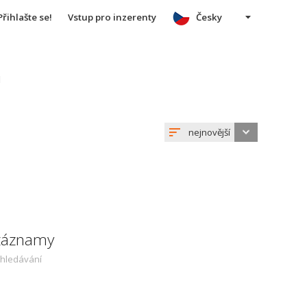
Přihlašte se!
Vstup pro inzerenty
Česky
u
nejnovější
 záznamy
yhledávání