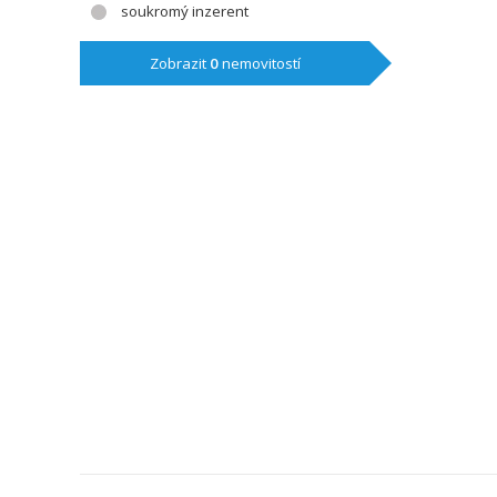
soukromý inzerent
Zobrazit
0
nemovitostí