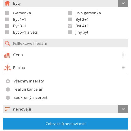
Byty
Garsonka
Dvojgarsonka
Byt 1+1
Byt 2+1
Byt 3+1
Byt 4+1
Byt 5+1 a větší
Jiný byt
Cena
Plocha
všechny inzeráty
realitní kancelář
soukromý inzerent
nejnovější
Zobrazit
0
nemovitostí