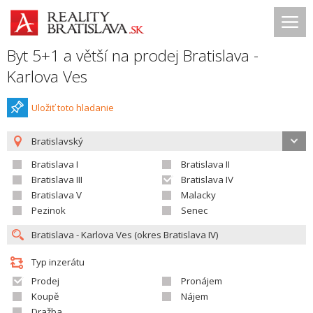
Byt 5+1 a větší na prodej Bratislava -
Karlova Ves
Uložiť toto hladanie
Bratislavský
Bratislava I
Bratislava II
Bratislava III
Bratislava IV
Bratislava V
Malacky
Pezinok
Senec
Typ inzerátu
Prodej
Pronájem
Koupě
Nájem
Dražba