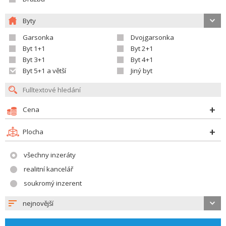
Byty
Garsonka
Dvojgarsonka
Byt 1+1
Byt 2+1
Byt 3+1
Byt 4+1
Byt 5+1 a větší
Jiný byt
Cena
Plocha
všechny inzeráty
realitní kancelář
soukromý inzerent
nejnovější