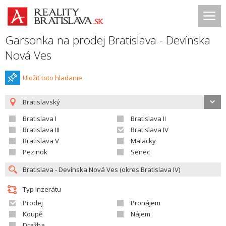
Garsonka na prodej Bratislava - Devínska
Nová Ves
Uložiť toto hladanie
Bratislavský
Bratislava I
Bratislava II
Bratislava III
Bratislava IV
Bratislava V
Malacky
Pezinok
Senec
Typ inzerátu
Prodej
Pronájem
Koupě
Nájem
Dražba