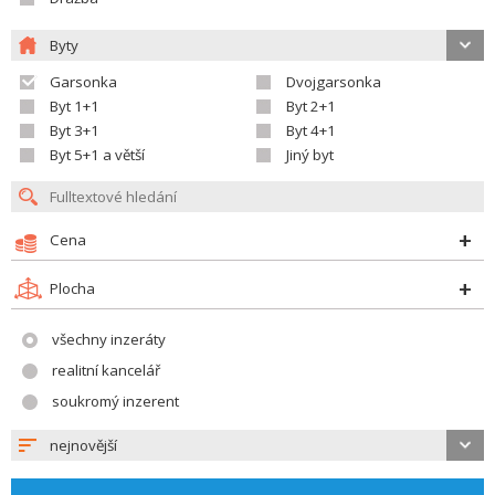
Byty
Garsonka
Dvojgarsonka
Byt 1+1
Byt 2+1
Byt 3+1
Byt 4+1
Byt 5+1 a větší
Jiný byt
Cena
Plocha
všechny inzeráty
realitní kancelář
soukromý inzerent
nejnovější