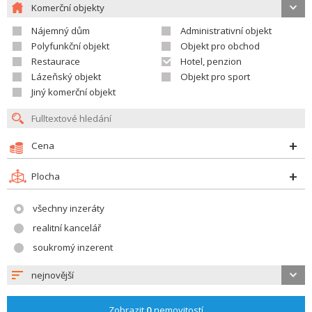
Komerční objekty
Nájemný dům
Administrativní objekt
Polyfunkční objekt
Objekt pro obchod
Restaurace
Hotel, penzion
Lázeňský objekt
Objekt pro sport
Jiný komerční objekt
Cena
Plocha
všechny inzeráty
realitní kancelář
soukromý inzerent
nejnovější
Zobrazit
0
nemovitostí