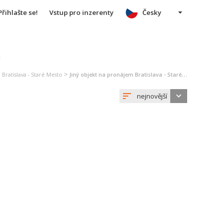
Přihlašte se!
Vstup pro inzerenty
Česky
u
>
Bratislava - Staré Mesto
Jiný objekt na pronájem Bratislava - Staré Mesto
nejnovější