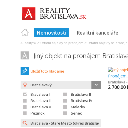
Nemovitosti
Realitní kanceláře
>
>
AReality.sk
Ostatní objekty na pronájem
Ostatní objekty na pronáje
Jiný objekt na pronájem Bratislav
Uložiť toto hladanie
Pronájem, 
Bratislava 
Bratislavský
2 700,00
Bratislava I
Bratislava II
Bratislava III
Bratislava IV
Bratislava V
Malacky
Pezinok
Senec