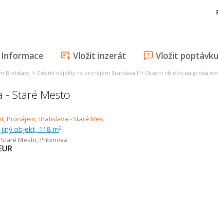
Informace
Vložit inzerát
Vložit poptávk
>
>
m Bratislava
Ostatní objekty na pronájem Bratislava I
Ostatní objekty na pronájem 
a - Staré Mesto
jiný objekt, 118 m
2
- Staré Mesto
,
Pribinova
EUR