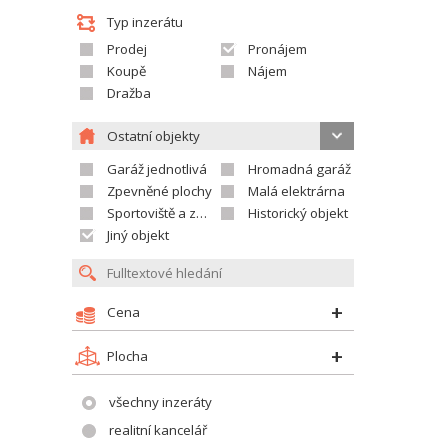
Typ inzerátu
Prodej
Pronájem
Koupě
Nájem
Dražba
Ostatní objekty
Garáž jednotlivá
Hromadná garáž
Zpevněné plochy
Malá elektrárna
Sportoviště a závodiště
Historický objekt
Jiný objekt
Cena
Plocha
všechny inzeráty
realitní kancelář