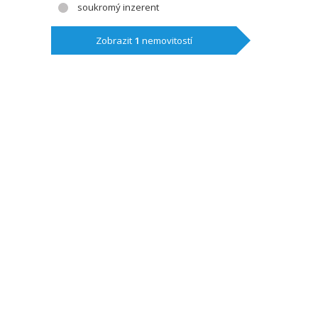
soukromý inzerent
Zobrazit
1
nemovitostí