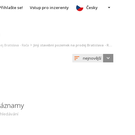
Přihlašte se!
Vstup pro inzerenty
Česky
u
>
 Bratislava - Rača
Jiný stavební pozemek na prodej Bratislava - Rača
nejnovější
 záznamy
yhledávání