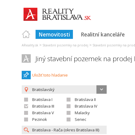
Nemovitosti
Realitní kanceláře
>
>
AReality.sk
Stavební pozemky na prodej
Stavební pozemky na prode
Jiný stavební pozemek na prodej B
Uložiť toto hladanie
Bratislavský
Bratislava I
Bratislava II
Bratislava III
Bratislava IV
Bratislava V
Malacky
Pezinok
Senec