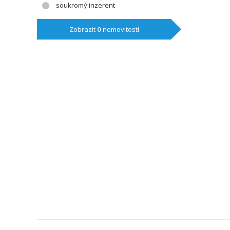
soukromý inzerent
Zobrazit
0
nemovitostí