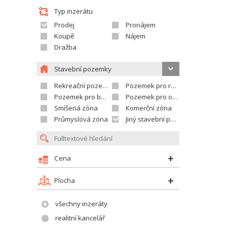
Typ inzerátu
Prodej
Pronájem
Koupě
Nájem
Dražba
Stavební pozemky
Rekreační pozemek
Pozemek pro rodinné domy
Pozemek pro bytovou výstavbu
Pozemek pro občanskou vybavenost
Smíšená zóna
Komerční zóna
Průmyslová zóna
Jiný stavební pozemek
Cena
Plocha
všechny inzeráty
realitní kancelář