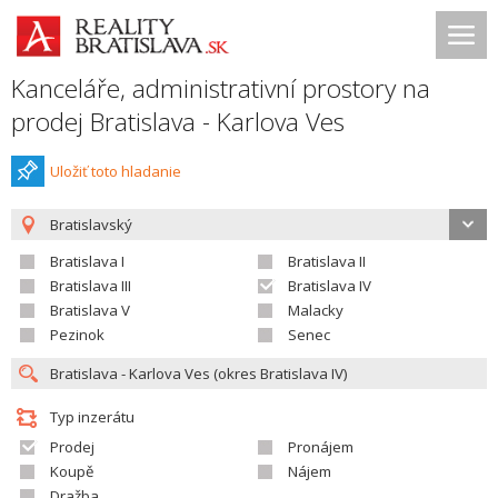
Kanceláře, administrativní prostory na
prodej Bratislava - Karlova Ves
Uložiť toto hladanie
Bratislavský
Bratislava I
Bratislava II
Bratislava III
Bratislava IV
Bratislava V
Malacky
Pezinok
Senec
Typ inzerátu
Prodej
Pronájem
Koupě
Nájem
Dražba