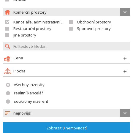
Komerční prostory
Kanceláře, administrativní prostory
Obchodní prostory
Restaurační prostory
Sportovní prostory
Jiné prostory
Cena
Plocha
všechny inzeráty
realitní kancelář
soukromý inzerent
nejnovější
Zobrazit
0
nemovitostí