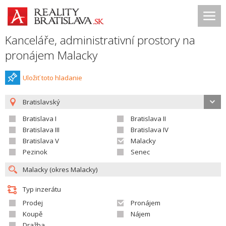
Kanceláře, administrativní prostory na
pronájem Malacky
Uložiť toto hladanie
Bratislavský
Bratislava I
Bratislava II
Bratislava III
Bratislava IV
Bratislava V
Malacky
Pezinok
Senec
Typ inzerátu
Prodej
Pronájem
Koupě
Nájem
Dražba