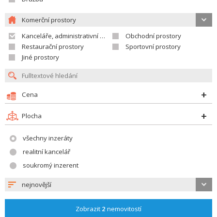
Komerční prostory
Kanceláře, administrativní prostory
Obchodní prostory
Restaurační prostory
Sportovní prostory
Jiné prostory
Cena
Plocha
všechny inzeráty
realitní kancelář
soukromý inzerent
nejnovější
Zobrazit
2
nemovitostí