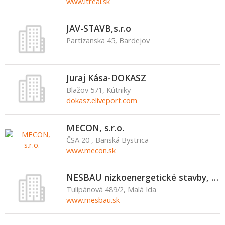
www.itreal.sk
JAV-STAVB,s.r.o
Partizanska 45, Bardejov
Juraj Kása-DOKASZ
Blažov 571, Kútniky
dokasz.eliveport.com
MECON, s.r.o.
ČSA 20 , Banská Bystrica
www.mecon.sk
NESBAU nízkoenergetické stavby, s.r.o.
Tulipánová 489/2, Malá Ida
www.mesbau.sk