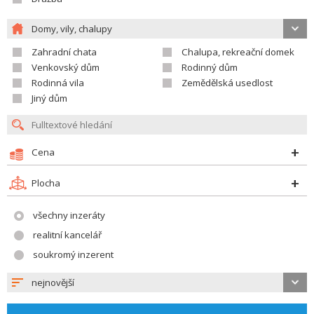
Domy, vily, chalupy
Zahradní chata
Chalupa, rekreační domek
Venkovský dům
Rodinný dům
Rodinná vila
Zemědělská usedlost
Jiný dům
Cena
Plocha
všechny inzeráty
realitní kancelář
soukromý inzerent
nejnovější