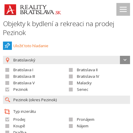
Objekty k bydlení a rekreaci na prodej
Pezinok
Uložiť toto hladanie
Bratislavský
Bratislava I
Bratislava II
Bratislava III
Bratislava IV
Bratislava V
Malacky
Pezinok
Senec
Typ inzerátu
Prodej
Pronájem
Koupě
Nájem
Dražba