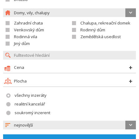
Domy, vily, chalupy
Zahradní chata
Chalupa, rekreační domek
Venkovský dům
Rodinný dům
Rodinná vila
Zemědělská usedlost
Jiný dům
Cena
Plocha
všechny inzeráty
realitní kancelář
soukromý inzerent
nejnovější