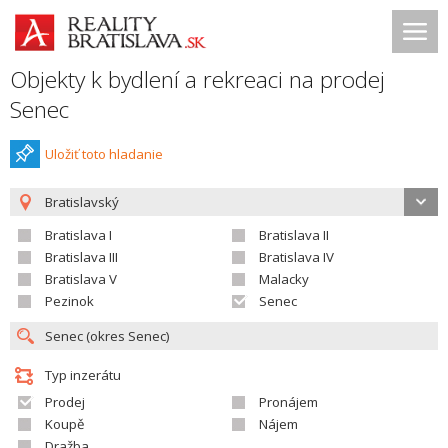
Objekty k bydlení a rekreaci na prodej
Senec
Uložiť toto hladanie
Bratislavský
Bratislava I
Bratislava II
Bratislava III
Bratislava IV
Bratislava V
Malacky
Pezinok
Senec
Typ inzerátu
Prodej
Pronájem
Koupě
Nájem
Dražba