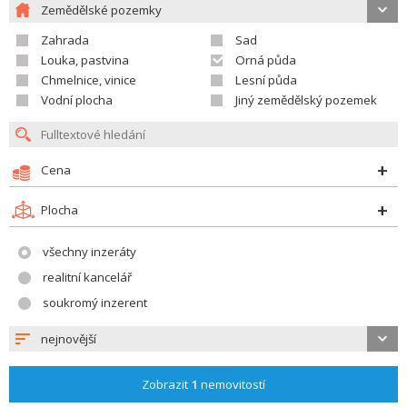
Zemědělské pozemky
Zahrada
Sad
Louka, pastvina
Orná půda
Chmelnice, vinice
Lesní půda
Vodní plocha
Jiný zemědělský pozemek
Cena
Plocha
všechny inzeráty
realitní kancelář
soukromý inzerent
nejnovější
Zobrazit
1
nemovitostí