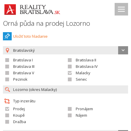
Orná půda na prodej Lozorno
Uložiť toto hladanie
Bratislavský
Bratislava I
Bratislava II
Bratislava III
Bratislava IV
Bratislava V
Malacky
Pezinok
Senec
Typ inzerátu
Prodej
Pronájem
Koupě
Nájem
Dražba