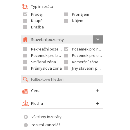
Typ inzerátu
Prodej
Pronájem
Koupě
Nájem
Dražba
Stavební pozemky
Rekreační pozemek
Pozemek pro rodinné domy
Pozemek pro bytovou výstavbu
Pozemek pro občanskou vybavenost
Smíšená zóna
Komerční zóna
Průmyslová zóna
Jiný stavební pozemek
Cena
Plocha
všechny inzeráty
realitní kancelář