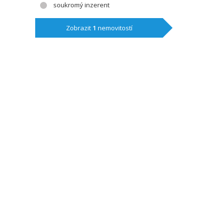
soukromý inzerent
Zobrazit
1
nemovitostí