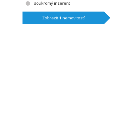
soukromý inzerent
Zobrazit
1
nemovitostí