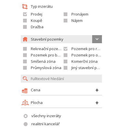
Typ inzerátu
Prodej
Pronájem
Koupě
Nájem
Dražba
Stavební pozemky
Rekreační pozemek
Pozemek pro rodinné domy
Pozemek pro bytovou výstavbu
Pozemek pro občanskou vybavenost
Smíšená zóna
Komerční zóna
Průmyslová zóna
Jiný stavební pozemek
Cena
Plocha
všechny inzeráty
realitní kancelář