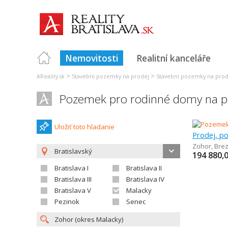
Nemovitosti
Realitní kanceláře
>
>
AReality.sk
Stavební pozemky na prodej
Stavební pozemky na prode
Pozemek pro rodinné domy na p
Uložiť toto hladanie
Prodej, p
Zohor
,
Bre
Bratislavský
194 880,
Bratislava I
Bratislava II
Bratislava III
Bratislava IV
Bratislava V
Malacky
Pezinok
Senec