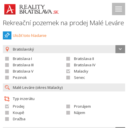
Rekreační pozemek na prodej Malé Leváre
Uložiť toto hladanie
Bratislavský
Bratislava I
Bratislava II
Bratislava III
Bratislava IV
Bratislava V
Malacky
Pezinok
Senec
Typ inzerátu
Prodej
Pronájem
Koupě
Nájem
Dražba