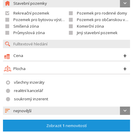
Stavební pozemky
Rekreační pozemek
Pozemek pro rodinné domy
Pozemek pro bytovou výstavbu
Pozemek pro občanskou vybavenost
Smíšená zóna
Komerční zóna
Průmyslová zóna
Jiný stavební pozemek
Cena
Plocha
všechny inzeráty
realitní kancelář
soukromý inzerent
nejnovější
Zobrazit
1
nemovitostí