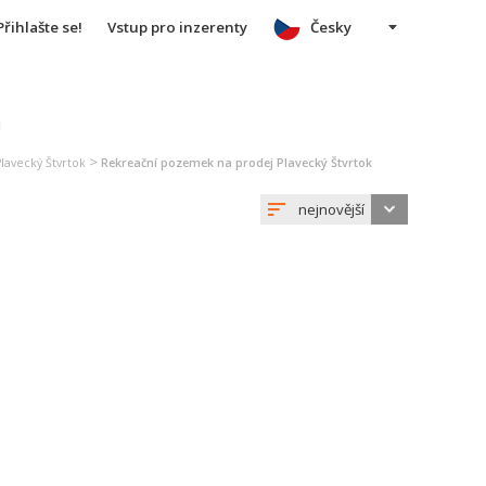
Přihlašte se!
Vstup pro inzerenty
Česky
u
>
lavecký Štvrtok
Rekreační pozemek na prodej Plavecký Štvrtok
nejnovější