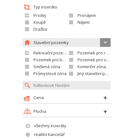
Typ inzerátu
Prodej
Pronájem
Koupě
Nájem
Dražba
Stavební pozemky
Rekreační pozemek
Pozemek pro rodinné domy
Pozemek pro bytovou výstavbu
Pozemek pro občanskou vybavenost
Smíšená zóna
Komerční zóna
Průmyslová zóna
Jiný stavební pozemek
Cena
Plocha
všechny inzeráty
realitní kancelář