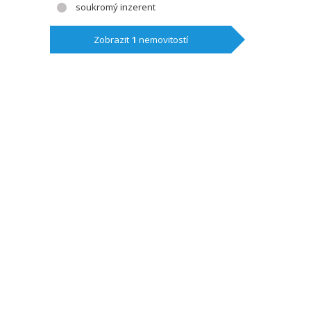
soukromý inzerent
Zobrazit
1
nemovitostí