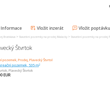
Informace
Vložit inzerát
Vložit poptávk
>
>
j Bratislava
Stavební pozemky na prodej Malacky
Stavební pozemky na prodej P
vecký Štvrtok
ekreační pozemek, 535 m
2
vrtok
,
Plavecký Štvrtok
00
EUR