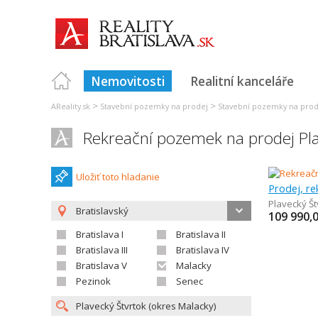
Nemovitosti
Realitní kanceláře
>
>
AReality.sk
Stavební pozemky na prodej
Stavební pozemky na prode
Rekreační pozemek na prodej Pla
Uložiť toto hladanie
Prodej, r
Plavecký Št
Bratislavský
109 990,
Bratislava I
Bratislava II
Bratislava III
Bratislava IV
Bratislava V
Malacky
Pezinok
Senec