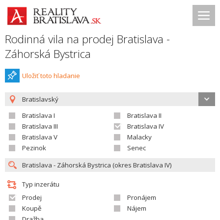
Rodinná vila na prodej Bratislava -
Záhorská Bystrica
Uložiť toto hladanie
Bratislavský
Bratislava I
Bratislava II
Bratislava III
Bratislava IV
Bratislava V
Malacky
Pezinok
Senec
Typ inzerátu
Prodej
Pronájem
Koupě
Nájem
Dražba