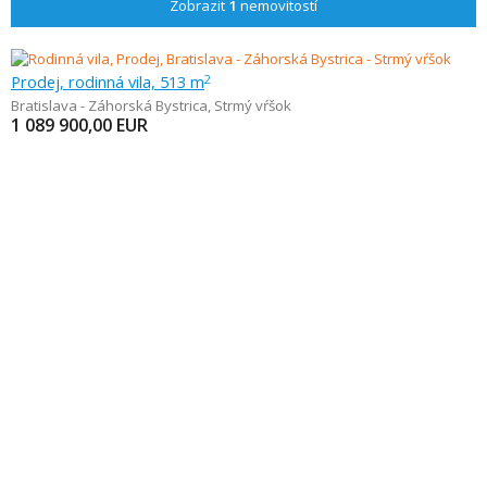
Zobrazit
1
nemovitostí
Prodej, rodinná vila, 513 m
2
Bratislava - Záhorská Bystrica
,
Strmý vŕšok
1 089 900,00
EUR