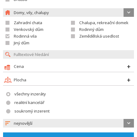
Domy, vily, chalupy
Zahradní chata
Chalupa, rekreační domek
Venkovský dům
Rodinný dům
Rodinná vila
Zemědělská usedlost
Jiný dům
Cena
Plocha
všechny inzeráty
realitní kancelář
soukromý inzerent
nejnovější