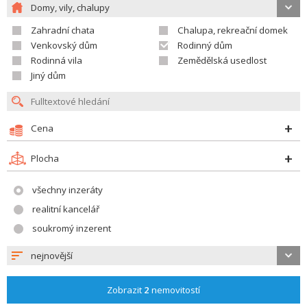
Domy, vily, chalupy
Zahradní chata
Chalupa, rekreační domek
Venkovský dům
Rodinný dům
Rodinná vila
Zemědělská usedlost
Jiný dům
Cena
Plocha
všechny inzeráty
realitní kancelář
soukromý inzerent
nejnovější
Zobrazit
2
nemovitostí