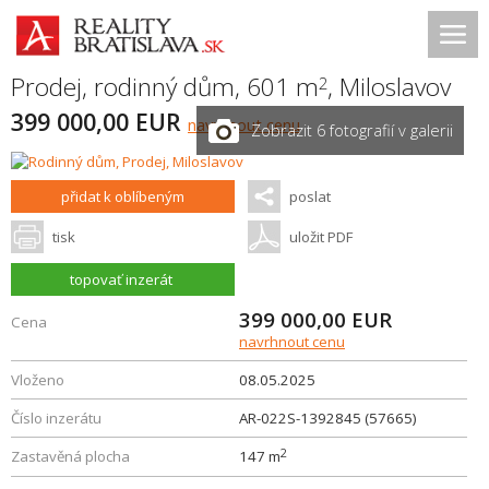
Prodej, rodinný dům, 601 m
,
Miloslavov
2
399 000,00 EUR
navrhnout cenu
Zobrazit 6 fotografií v galerii
přidat k oblíbeným
poslat
tisk
uložit PDF
topovať inzerát
399 000,00
EUR
Cena
navrhnout cenu
Vloženo
08.05.2025
Číslo inzerátu
AR-022S-1392845 (57665)
2
Zastavěná plocha
147 m