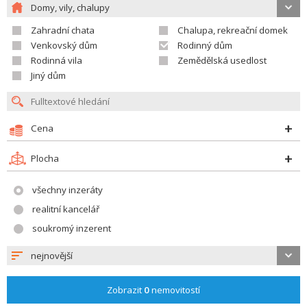
Domy, vily, chalupy
Zahradní chata
Chalupa, rekreační domek
Venkovský dům
Rodinný dům
Rodinná vila
Zemědělská usedlost
Jiný dům
Cena
Plocha
všechny inzeráty
realitní kancelář
soukromý inzerent
nejnovější
Zobrazit
0
nemovitostí