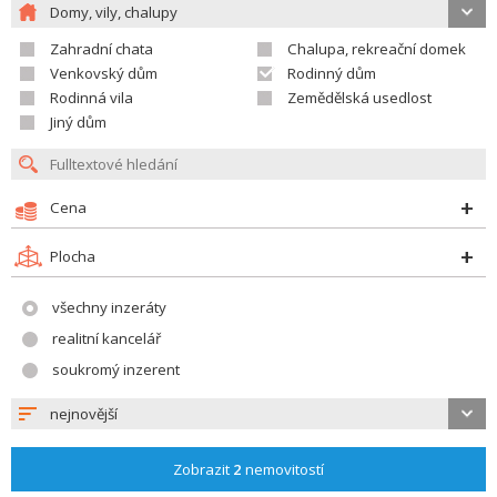
Domy, vily, chalupy
Zahradní chata
Chalupa, rekreační domek
Venkovský dům
Rodinný dům
Rodinná vila
Zemědělská usedlost
Jiný dům
Cena
Plocha
všechny inzeráty
realitní kancelář
soukromý inzerent
nejnovější
Zobrazit
2
nemovitostí