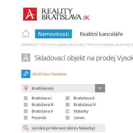
Nemovitosti
Realitní kanceláře
>
>
AReality.sk
Provozní objekty na prodej
Provozní objekty na prodej B
Skladovací objekt na prodej Vyso
Uložiť toto hladanie
Bratislavský
Bratislava I
Bratislava II
Bratislava III
Bratislava IV
Bratislava V
Malacky
Pezinok
Senec