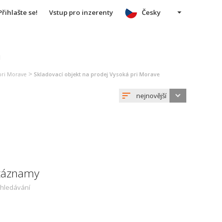
Přihlašte se!
Vstup pro inzerenty
Česky
u
>
pri Morave
Skladovací objekt na prodej Vysoká pri Morave
nejnovější
 záznamy
yhledávání