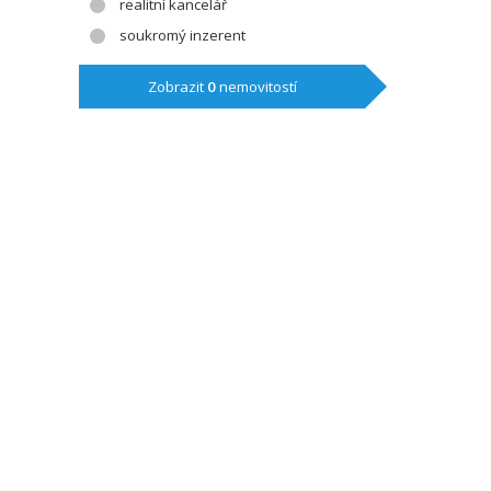
realitní kancelář
soukromý inzerent
Zobrazit
0
nemovitostí