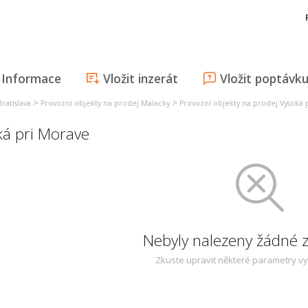
Informace
Vložit inzerát
Vložit poptávk
>
>
ratislava
Provozní objekty na prodej Malacky
Provozní objekty na prodej Vysoká 
ká pri Morave
Nebyly nalezeny žádné
Zkuste upravit některé parametry v