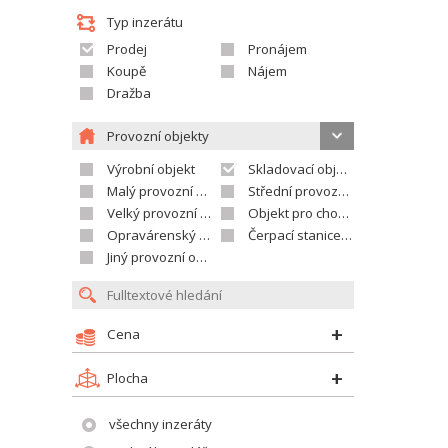
Typ inzerátu
Prodej
Pronájem
Koupě
Nájem
Dražba
Provozní objekty
Výrobní objekt
Skladovací objekt
Malý provozní areál
Střední provozní areál
Velký provozní areál
Objekt pro chov zvířat
Opravárenský objekt
Čerpací stanice PHM
Jiný provozní objekt
Cena
Plocha
všechny inzeráty