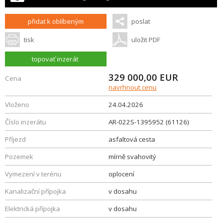
přidat k oblíbeným
poslat
tisk
uložit PDF
topovať inzerát
329 000,00
EUR
Cena
navrhnout cenu
Vloženo
24.04.2026
Číslo inzerátu
AR-022S-1395952 (61126)
Příjezd
asfaltová cesta
Pozemek
mírně svahovitý
Vymezení v terénu
oplocení
Kanalizační přípojka
v dosahu
Elektrická přípojka
v dosahu