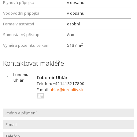
Plynová přípojka
v dosahu
Vodovodní přípojka
v dosahu
Forma vlastnictví
osobní
Samostatný přístup
Ano
2
Výměra pozemku celkem
5137 m
Kontaktovat makléře
Ľubomír Uhlár
Telefon: +421413217800
E-mail:
uhlar@tureality.sk