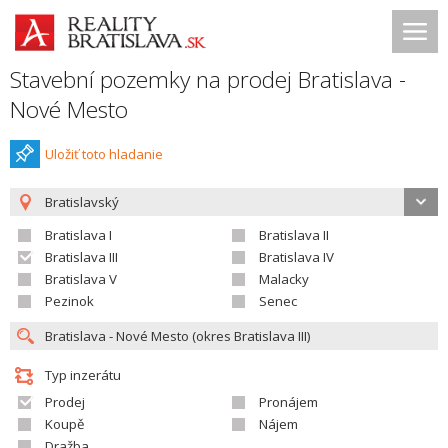
Stavební pozemky na prodej Bratislava -
Nové Mesto
Uložiť toto hladanie
Bratislavský
Bratislava I
Bratislava II
Bratislava III
Bratislava IV
Bratislava V
Malacky
Pezinok
Senec
Typ inzerátu
Prodej
Pronájem
Koupě
Nájem
Dražba