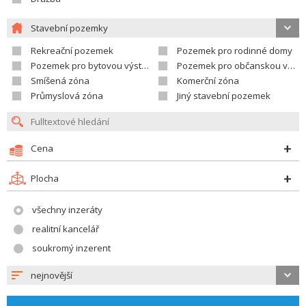
Stavební pozemky
Rekreační pozemek
Pozemek pro rodinné domy
Pozemek pro bytovou výstavbu
Pozemek pro občanskou vybavenost
Smíšená zóna
Komerční zóna
Průmyslová zóna
Jiný stavební pozemek
Cena
Plocha
všechny inzeráty
realitní kancelář
soukromý inzerent
nejnovější