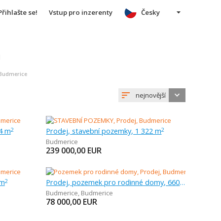
Přihlašte se!
Vstup pro inzerenty
Česky
u
 Budmerice
nejnovější
14 m
Prodej, stavební pozemky, 1 322 m
2
2
Budmerice
239 000,00
EUR
 m
Prodej, pozemek pro rodinné domy, 660 m
2
Budmerice
,
Budmerice
78 000,00
EUR