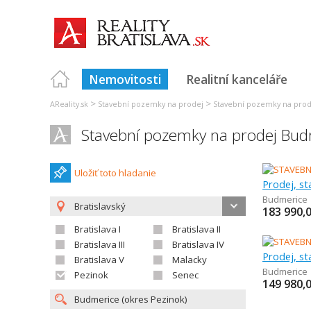
Nemovitosti
Realitní kanceláře
>
>
AReality.sk
Stavební pozemky na prodej
Stavební pozemky na prode
Stavební pozemky na prodej Bud
Uložiť toto hladanie
Prodej, s
Budmerice
Bratislavský
183 990,
Bratislava I
Bratislava II
Bratislava III
Bratislava IV
Prodej, s
Bratislava V
Malacky
Budmerice
Pezinok
Senec
149 980,