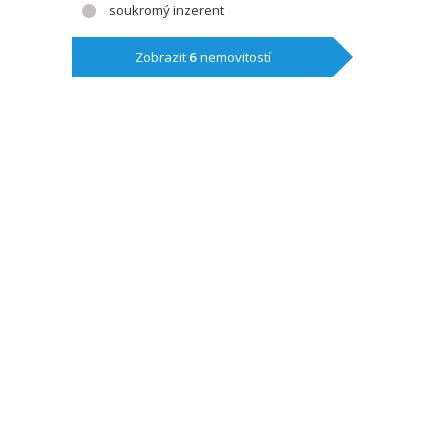
soukromý inzerent
Zobrazit
6
nemovitostí