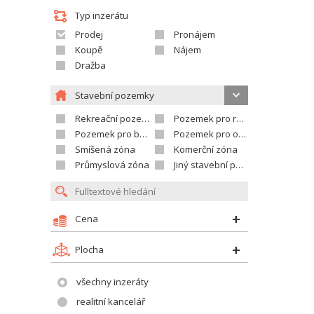
Typ inzerátu
Prodej
Pronájem
Koupě
Nájem
Dražba
Stavební pozemky
Rekreační pozemek
Pozemek pro rodinné domy
Pozemek pro bytovou výstavbu
Pozemek pro občanskou vybavenost
Smíšená zóna
Komerční zóna
Průmyslová zóna
Jiný stavební pozemek
Cena
Plocha
všechny inzeráty
realitní kancelář