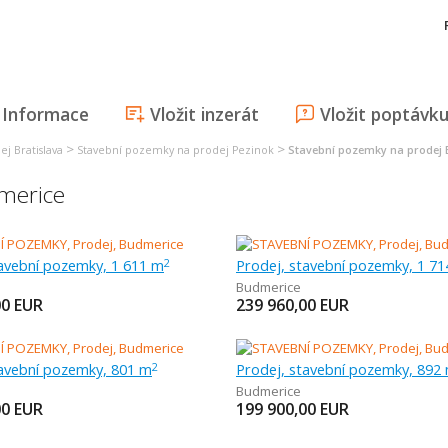
Informace
Vložit inzerát
Vložit poptávk
>
>
j Bratislava
Stavební pozemky na prodej Pezinok
Stavební pozemky na prodej
merice
tavební pozemky, 1 611 m
Prodej, stavební pozemky, 1 7
2
Budmerice
00
EUR
239 960,00
EUR
tavební pozemky, 801 m
Prodej, stavební pozemky, 892
2
Budmerice
00
EUR
199 900,00
EUR