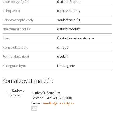
Způsob vytápění
ústřední topení
Zdroj tepla
teplo z kotelny
Příprava teplé vody
souběžné s ÚT
Nadzemní podlaží
ostatní podlaží
Stav
Částečná rekonstrukce
Konstrukce bytu
cihlová
Forma vlastnictví
osobní
Kategorie bytu
I. kategorie
Kontaktovat makléře
Ľudovít Šmelko
Telefon: +421413217800
E-mail:
smelko@tureality.sk