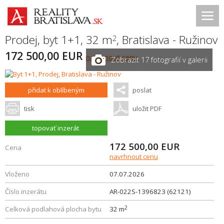
Prodej, byt 1+1, 32 m
,
Bratislava - Ružinov
2
172 500,00 EUR
navrhnout cenu
Zobrazit 17 fotografií v galerii
přidat k oblíbeným
poslat
tisk
uložit PDF
topovať inzerát
172 500,00
EUR
Cena
navrhnout cenu
Vloženo
07.07.2026
Číslo inzerátu
AR-022S-1396823 (62121)
2
Celková podlahová plocha bytu
32 m