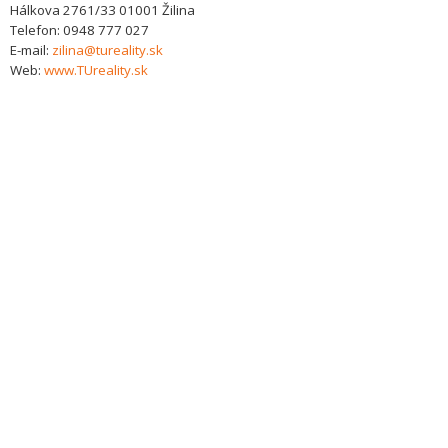
Hálkova 2761/33
01001
Žilina
Telefon:
0948 777 027
E-mail:
zilina@tureality.sk
Web:
www.TUreality.sk