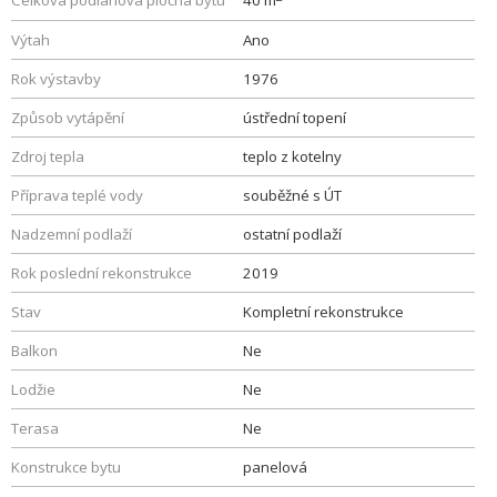
Celková podlahová plocha bytu
40 m
Výtah
Ano
Rok výstavby
1976
Způsob vytápění
ústřední topení
Zdroj tepla
teplo z kotelny
Příprava teplé vody
souběžné s ÚT
Nadzemní podlaží
ostatní podlaží
Rok poslední rekonstrukce
2019
Stav
Kompletní rekonstrukce
Balkon
Ne
Lodžie
Ne
Terasa
Ne
Konstrukce bytu
panelová