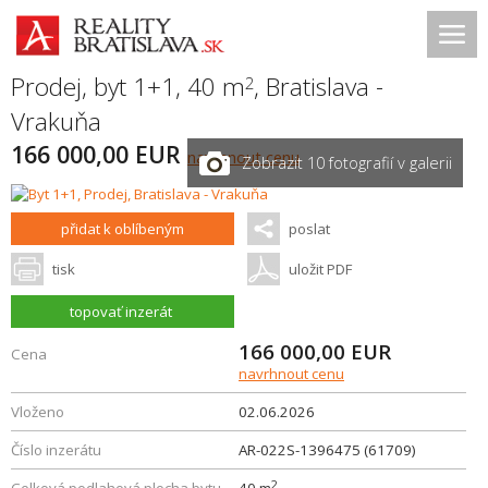
Prodej, byt 1+1, 40 m
,
Bratislava -
2
Vrakuňa
166 000,00 EUR
navrhnout cenu
Zobrazit 10 fotografií v galerii
přidat k oblíbeným
poslat
tisk
uložit PDF
topovať inzerát
166 000,00
EUR
Cena
navrhnout cenu
Vloženo
02.06.2026
Číslo inzerátu
AR-022S-1396475 (61709)
2