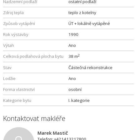
Nadzemní podlaží
ostatní podlaží
Zdroj tepla
teplo z kotelny
Způsob vytápění
ÚT + lokálně vytápěné
Rok výstavby
1990
Výtah
Ano
2
Celková podlahová plocha bytu
38 m
Stav
Částečná rekonstrukce
Lodžie
Ano
Forma vlastnictví
osobní
Kategorie bytu
I. kategorie
Kontaktovat makléře
Marek Mastič
Telefon: +421413217800