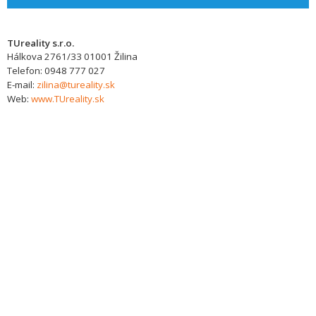
TUreality s.r.o.
Hálkova 2761/33
01001
Žilina
Telefon:
0948 777 027
E-mail:
zilina@tureality.sk
Web:
www.TUreality.sk