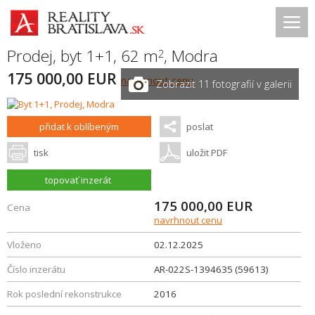
Prodej, byt 1+1, 62 m
,
Modra
2
175 000,00 EUR
navrhnout cenu
Zobrazit 11 fotografií v galerii
přidat k oblíbeným
poslat
tisk
uložit PDF
topovať inzerát
175 000,00
EUR
Cena
navrhnout cenu
Vloženo
02.12.2025
Číslo inzerátu
AR-022S-1394635 (59613)
Rok poslední rekonstrukce
2016