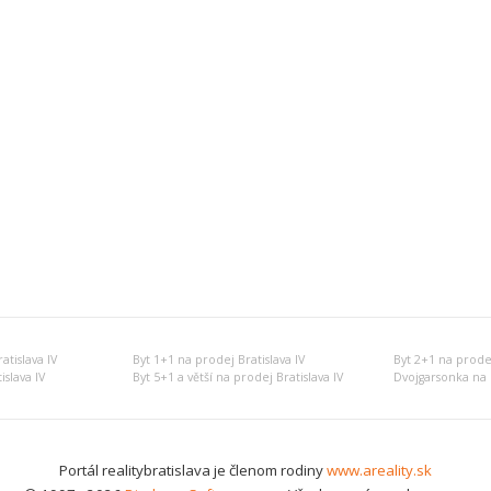
tislava IV
Byt 1+1 na prodej Bratislava IV
Byt 2+1 na prodej
slava IV
Byt 5+1 a větší na prodej Bratislava IV
Dvojgarsonka na p
Portál realitybratislava je členom rodiny
www.areality.sk