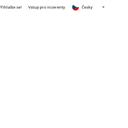
Přihlašte se!
Vstup pro inzerenty
Česky
u