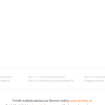
tislava III
Byt 1+1 na prodej Bratislava III
Byt 2+1 na prodej 
slava III
Byt 5+1 a větší na prodej Bratislava III
Dvojgarsonka na p
Portál realitybratislava je členom rodiny
www.areality.sk