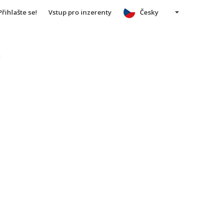
Přihlašte se!
Vstup pro inzerenty
Česky
u