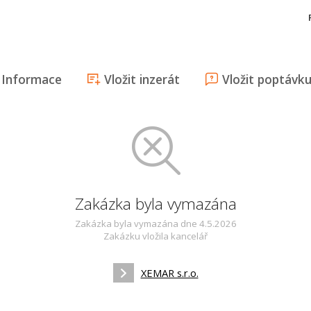
Informace
Vložit inzerát
Vložit poptávk
Zakázka byla vymazána
Zakázka byla vymazána dne 4.5.2026
Zakázku vložila kancelář
XEMAR s.r.o.