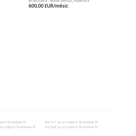
Bratislava - Nové Mesto
,
Hálkova
600,00
EUR/měsíc
em Bratislava III
Byt 3+1 na pronájem Bratislava III
ronájem Bratislava III
Jiný byt na pronájem Bratislava III