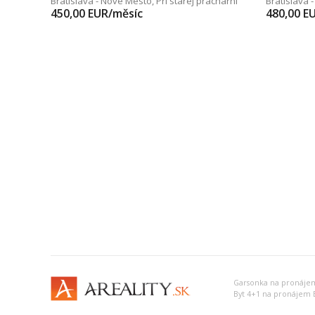
Bratislava - Nové Mesto
,
Pri starej prachárni
Bratislava 
450,00
EUR/měsíc
480,00
E
Garsonka na pronájem B
Byt 4+1 na pronájem Br