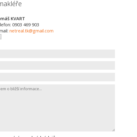
makléře
omáš KVART
lefon: 0903 469 903
mail:
netreal.tk@gmail.com