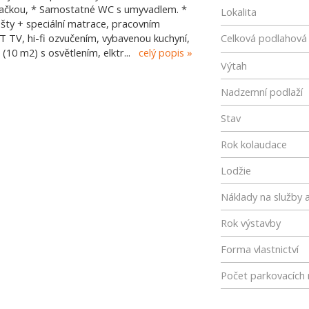
pračkou, * Samostatné WC s umyvadlem. *
Lokalita
rošty + speciální matrace, pracovním
T TV, hi-fi ozvučením, vybavenou kuchyní,
Celková podlahová
(10 m2) s osvětlením, elktr
...
celý popis
Výtah
Nadzemní podlaží
Stav
Rok kolaudace
Lodžie
Náklady na služby a
Rok výstavby
Forma vlastnictví
Počet parkovacích 