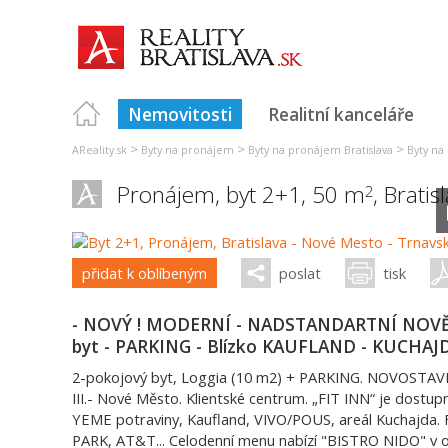
Nemovitosti
Realitní kanceláře
>
>
>
AReality.sk
Byty na pronájem
Byty na pronájem Bratislava
Byty na 
Pronájem, byt 2+1, 50 m
,
Bratis
2
přidat k oblíbeným
poslat
tisk
- NOVÝ ! MODERNÍ - NADSTANDARTNÍ NOVĚ 
byt - PARKING - Blízko KAUFLAND - KUCHAJD
2-pokojový byt, Loggia (10 m2) + PARKING. NOVOSTAVB
III.- Nové Město. Klientské centrum. „FIT INN“ je dostu
YEME potraviny, Kaufland, VIVO/POUS, areál Kuchajda. 
PARK, AT&T... Celodenní menu nabízí "BISTRO NIDO" v o