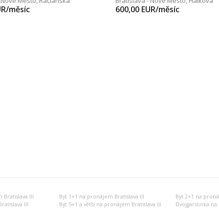
- Nové Mesto
,
Račianska
Bratislava - Nové Mesto
,
Hálkova
UR/měsíc
600,00
EUR/měsíc
ratislava III
Byt 1+1 na pronájem Bratislava III
Byt 2+1 na pronáj
atislava III
Byt 5+1 a větší na pronájem Bratislava III
Dvojgarsonka na p