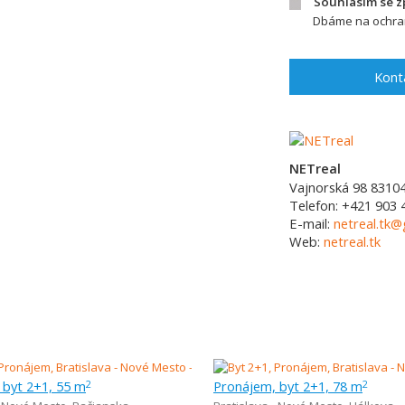
Souhlasím se 
Dbáme na ochran
Kont
NETreal
Vajnorská 98
8310
Telefon:
+421 903 
E-mail:
netreal.tk
Web:
netreal.tk
 byt 2+1, 55 m
Pronájem, byt 2+1, 78 m
2
2