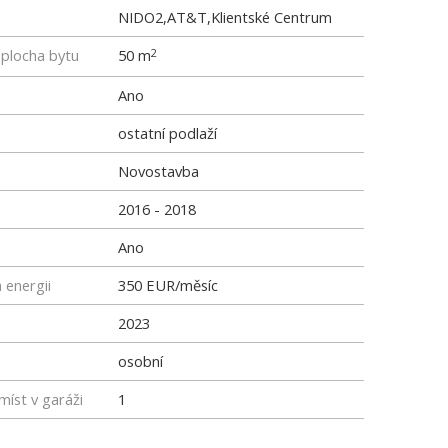
NIDO2,AT&T,Klientské Centrum
 plocha bytu
50 m
2
Ano
ostatní podlaží
Novostavba
2016 - 2018
Ano
 energii
350 EUR/měsíc
2023
osobní
míst v garáži
1