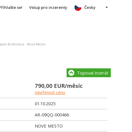
Přihlašte se!
Vstup pro inzerenty
Česky
u
ájem Bratislava - Nové Mesto
Topovať inzerát
790,00
EUR/měsíc
navrhnout cenu
01.10.2025
AR-09QQ-000466
NOVE MESTO