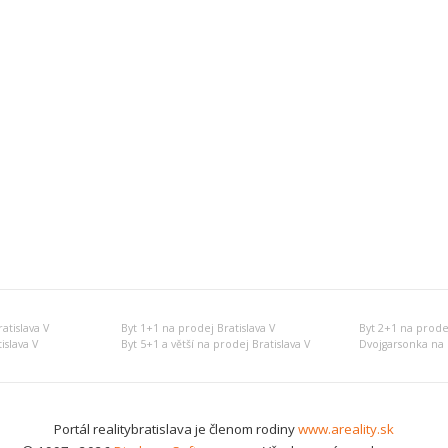
atislava V
Byt 1+1 na prodej Bratislava V
Byt 2+1 na prodej
islava V
Byt 5+1 a větší na prodej Bratislava V
Dvojgarsonka na 
Portál realitybratislava je členom rodiny
www.areality.sk