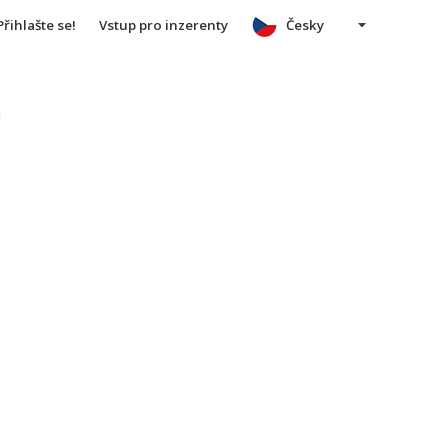
Přihlašte se!
Vstup pro inzerenty
Česky
u