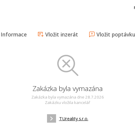
Informace
Vložit inzerát
Vložit poptávk
Zakázka byla vymazána
Zakázka byla vymazána dne 28.7.2026
Zakázku vložila kancelář
TUreality s.r.o.