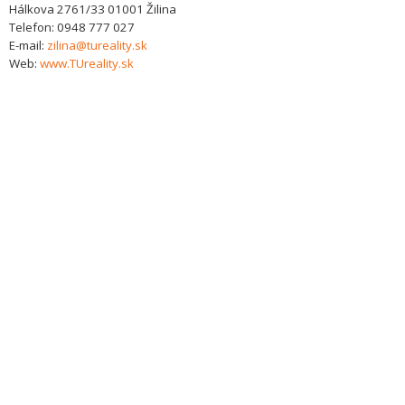
Hálkova 2761/33
01001
Žilina
Telefon:
0948 777 027
E-mail:
zilina@tureality.sk
Web:
www.TUreality.sk