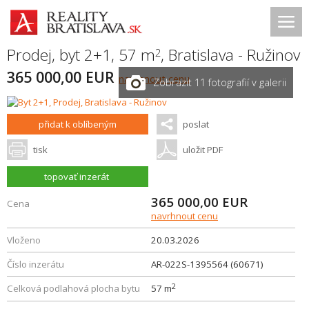
Prodej, byt 2+1, 57 m
,
Bratislava - Ružinov
2
365 000,00 EUR
navrhnout cenu
Zobrazit 11 fotografií v galerii
přidat k oblíbeným
poslat
tisk
uložit PDF
topovať inzerát
365 000,00
EUR
Cena
navrhnout cenu
Vloženo
20.03.2026
Číslo inzerátu
AR-022S-1395564 (60671)
2
Celková podlahová plocha bytu
57 m