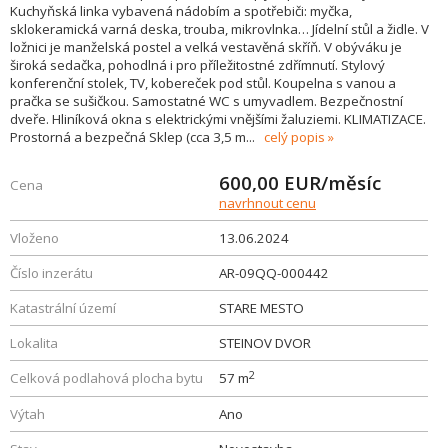
Kuchyňská linka vybavená nádobím a spotřebiči: myčka,
sklokeramická varná deska, trouba, mikrovlnka… Jídelní stůl a židle. V
ložnici je manželská postel a velká vestavěná skříň. V obýváku je
široká sedačka, pohodlná i pro příležitostné zdřímnutí. Stylový
konferenční stolek, TV, kobereček pod stůl. Koupelna s vanou a
pračka se sušičkou. Samostatné WC s umyvadlem. Bezpečnostní
dveře. Hliníková okna s elektrickými vnějšími žaluziemi. KLIMATIZACE.
Prostorná a bezpečná Sklep (cca 3,5 m
...
celý popis
600,00
EUR/měsíc
Cena
navrhnout cenu
Vloženo
13.06.2024
Číslo inzerátu
AR-09QQ-000442
Katastrální území
STARE MESTO
Lokalita
STEINOV DVOR
2
Celková podlahová plocha bytu
57 m
Výtah
Ano