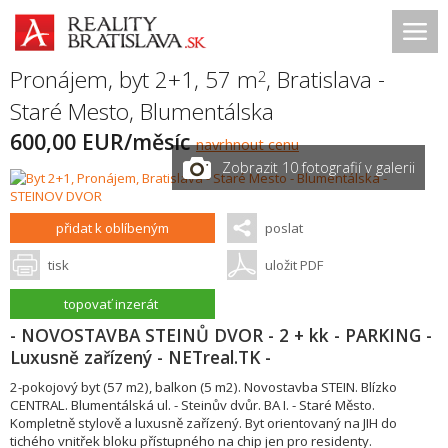
Pronájem, byt 2+1, 57 m
,
Bratislava -
2
Staré Mesto
,
Blumentálska
600,00 EUR/měsíc
navrhnout cenu
Zobrazit 10 fotografií v galerii
přidat k oblíbeným
poslat
tisk
uložit PDF
topovať inzerát
- NOVOSTAVBA STEINŮ DVOR - 2 + kk - PARKING -
Luxusně zařízený - NETreal.TK -
2-pokojový byt (57 m2), balkon (5 m2). Novostavba STEIN. Blízko
CENTRAL. Blumentálská ul. - Steinův dvůr. BA I. - Staré Město.
Kompletně stylově a luxusně zařízený. Byt orientovaný na JIH do
tichého vnitřek bloku přístupného na chip jen pro residenty.