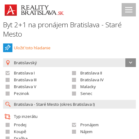
Byt 2+1 na pronájem Bratislava - Staré
Mesto
Uložiť toto hladanie
Bratislavský
Bratislava I
Bratislava II
Bratislava III
Bratislava IV
Bratislava V
Malacky
Pezinok
Senec
Typ inzerátu
Prodej
Pronájem
Koupě
Nájem
Dražba