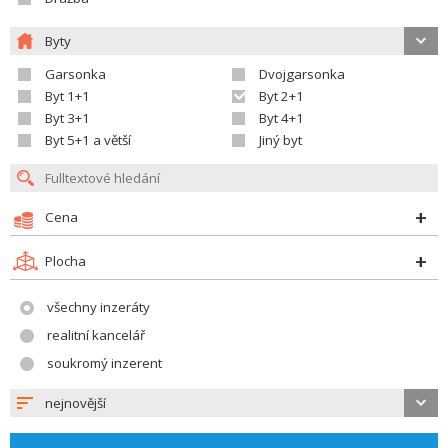
Byty
Garsonka
Dvojgarsonka
Byt 1+1
Byt 2+1
Byt 3+1
Byt 4+1
Byt 5+1 a větší
Jiný byt
Cena
Plocha
všechny inzeráty
realitní kancelář
soukromý inzerent
nejnovější