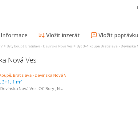
Informace
Vložit inzerát
Vložit poptávk
>
>
IV
Byty koupě Bratislava - Devínska Nová Ves
Byt 3+1 koupě Bratislava - Devínska
ska Nová Ves
t 3+1, 1 m
2
- Devínska Nová Ves
,
OC Bory , Nemocnica Bory