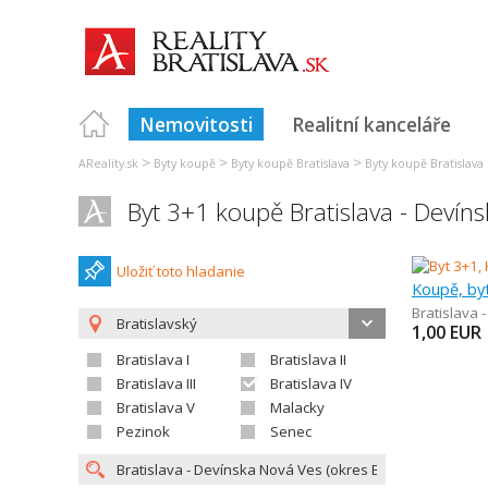
Nemovitosti
Realitní kanceláře
>
>
>
AReality.sk
Byty koupě
Byty koupě Bratislava
Byty koupě Bratislava 
Byt 3+1 koupě Bratislava - Devín
Uložiť toto hladanie
Koupě, by
Bratislava 
Bratislavský
1,00
EUR
Bratislava I
Bratislava II
Bratislava III
Bratislava IV
Bratislava V
Malacky
Pezinok
Senec