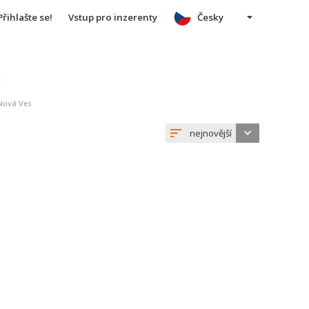
Přihlašte se!
Vstup pro inzerenty
Česky
u
 Nová Ves
nejnovější