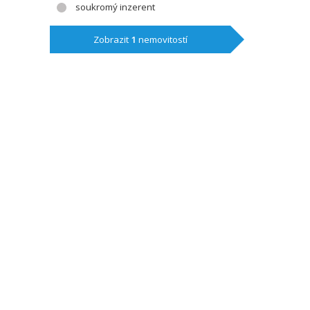
soukromý inzerent
Zobrazit
1
nemovitostí