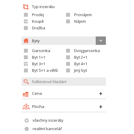
Typ inzerátu
Prodej
Pronájem
Koupě
Nájem
Dražba
Byty
Garsonka
Dvojgarsonka
Byt 1+1
Byt 2+1
Byt 3+1
Byt 4+1
Byt 5+1 a větší
Jiný byt
Cena
Plocha
všechny inzeráty
realitní kancelář