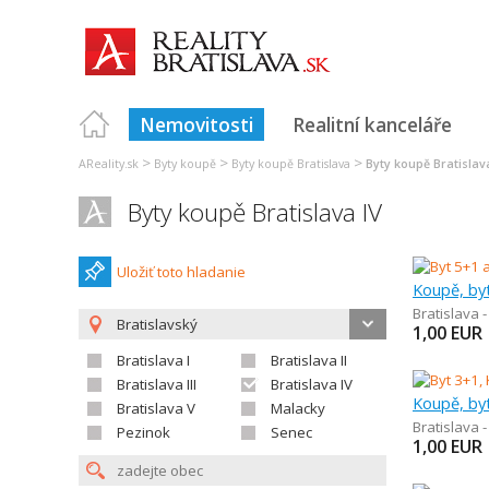
Nemovitosti
Realitní kanceláře
>
>
>
AReality.sk
Byty koupě
Byty koupě Bratislava
Byty koupě Bratislav
Byty koupě Bratislava IV
Uložiť toto hladanie
Koupě, byt
Bratislava 
Bratislavský
1,00
EUR
Bratislava I
Bratislava II
Bratislava III
Bratislava IV
Koupě, by
Bratislava V
Malacky
Bratislava 
Pezinok
Senec
1,00
EUR