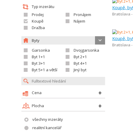
Typ inzerátu
Koupě, by
Bratislava 
Prodej
Pronájem
Koupě
Nájem
Dražba
Koupě, by
Byty
Bratislava 
Garsonka
Dvojgarsonka
Byt 1+1
Byt 2+1
Byt 3+1
Byt 4+1
Byt 5+1 a větší
Jiný byt
Cena
Plocha
všechny inzeráty
realitní kancelář