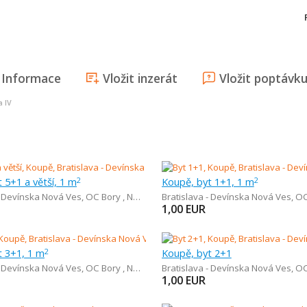
Informace
Vložit inzerát
Vložit poptávk
a IV
 5+1 a větší, 1 m
Koupě, byt 1+1, 1 m
2
2
- Devínska Nová Ves
,
OC Bory , Nemocnica Bory
Bratislava - Devínska Nová Ves
,
OC Bor
1,00
EUR
t 3+1, 1 m
Koupě, byt 2+1
2
- Devínska Nová Ves
,
OC Bory , Nemocnica Bory
Bratislava - Devínska Nová Ves
,
OC Bor
1,00
EUR