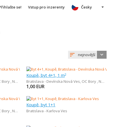
Přihlašte se!
Vstup pro inzerenty
Česky
u
nejnovější
Koupě, byt 4+1, 1 m
2
y , Nemocnica Bory
Bratislava - Devínska Nová Ves
,
OC Bory , Nemocnica Bory
1,00
EUR
Koupě, byt 1+1
y , Nemocnica Bory
Bratislava - Karlova Ves