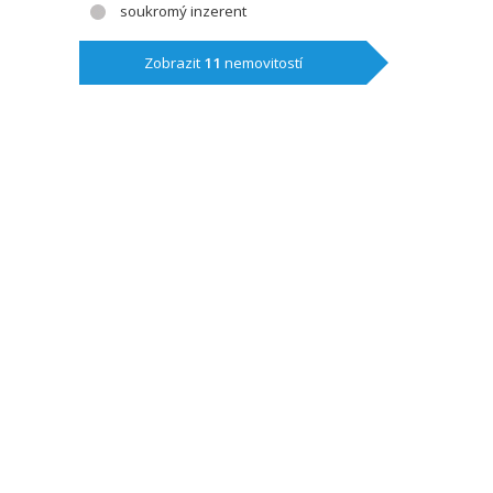
soukromý inzerent
Zobrazit
11
nemovitostí